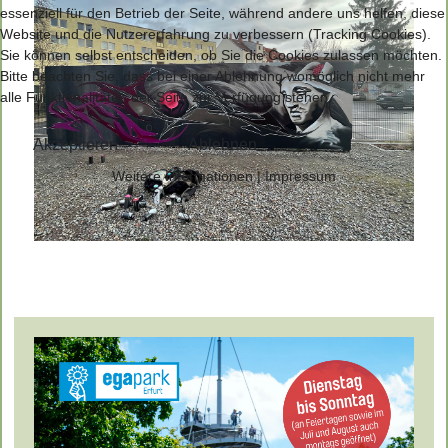
essenziell für den Betrieb der Seite, während andere uns helfen, diese
Website und die Nutzererfahrung zu verbessern (Tracking Cookies).
Sie können selbst entscheiden, ob Sie die Cookies zulassen möchten.
Bitte beachten Sie, dass bei einer Ablehnung womöglich nicht mehr
alle Funktionalitäten der Seite zur Verfügung stehen.
Akzeptieren
Ablehnen
Weitere Informationen
|
Impressum